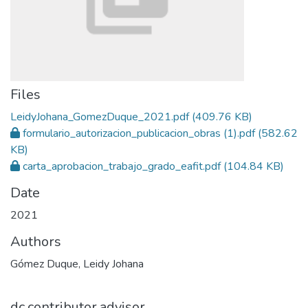
Files
LeidyJohana_GomezDuque_2021.pdf
(409.76 KB)
formulario_autorizacion_publicacion_obras (1).pdf
(582.62
KB)
carta_aprobacion_trabajo_grado_eafit.pdf
(104.84 KB)
Date
2021
Authors
Gómez Duque, Leidy Johana
dc.contributor.advisor