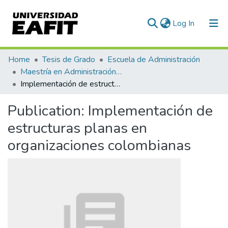
(current)
Log In
Communities & Collections
Home
Tesis de Grado
Escuela de Administración
Maestría en Administración - MBA (tesis)
All of DSpace
Implementación de estructuras planas en organizaciones colombianas
Statistics
Publication:
Implementación de
estructuras planas en
organizaciones colombianas