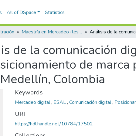
s
All of DSpace
Statistics
tración
Maestría en Mercadeo (tesis)
is de la comunicación di
sicionamiento de marca p
 Medellín, Colombia
Keywords
Mercadeo digital
,
ESAL
,
Comunicación digital
,
Posiciona
URI
https://hdl.handle.net/10784/17502
Collections