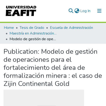
(current)
Log In
Communities & Collections
Home
Tesis de Grado
Escuela de Administración
Maestría en Administración - MBA (tesis)
All of DSpace
Modelo de gestión de operaciones para el fortalecimiento del área de formalización minera : el caso de Zijin Continental Gold
Statistics
Publication:
Modelo de gestión
de operaciones para el
fortalecimiento del área de
formalización minera : el caso de
Zijin Continental Gold