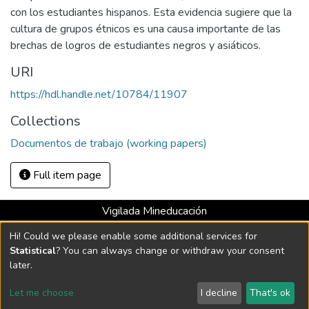
con los estudiantes hispanos. Esta evidencia sugiere que la
cultura de grupos étnicos es una causa importante de las
brechas de logros de estudiantes negros y asiáticos.
URI
https://hdl.handle.net/10784/11907
Collections
Documentos de trabajo (working papers)
Full item page
Vigilada Mineducación
Universidad con Acreditación Institucional hasta 2026 -
Hi! Could we please enable some additional services for
Resolución MEN 2158 de 2018
Statistical
? You can always change or withdraw your consent
later.
DSpace software
copyright © 2002-2026
LYRASIS
Let me choose
I decline
That's ok
Cookie settings
Send Feedback