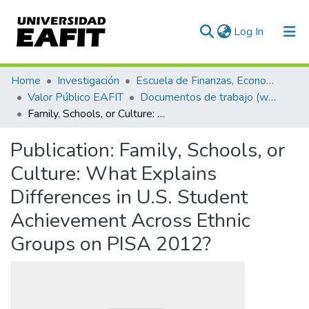
(current)
Log In
Communities & Collections
Home
Investigación
Escuela de Finanzas, Economía y Gobierno
Valor Público EAFIT
Documentos de trabajo (working papers)
All of DSpace
Family, Schools, or Culture: What Explains Differences in U.S. Student Achievement Across Ethnic Groups on PISA 2012?
Statistics
Publication:
Family, Schools, or
Culture: What Explains
Differences in U.S. Student
Achievement Across Ethnic
Groups on PISA 2012?