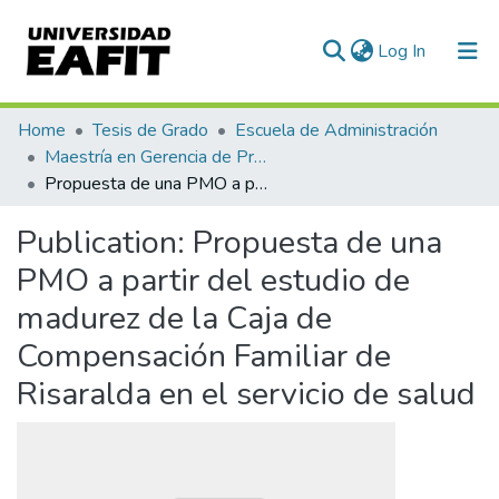
(current)
Log In
Communities & Collections
Home
Tesis de Grado
Escuela de Administración
Maestría en Gerencia de Proyectos (Tesis)
All of DSpace
Propuesta de una PMO a partir del estudio de madurez de la Caja de Compensación Familiar de Risaralda en el servicio de salud
Statistics
Publication:
Propuesta de una
PMO a partir del estudio de
madurez de la Caja de
Compensación Familiar de
Risaralda en el servicio de salud