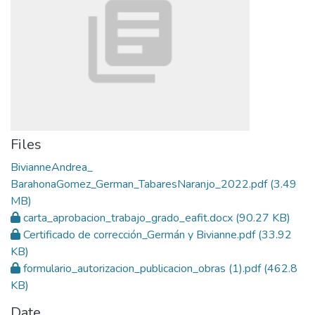
Files
BivianneAndrea_
BarahonaGomez_German_TabaresNaranjo_2022.pdf
(3.49
MB)
carta_aprobacion_trabajo_grado_eafit.docx
(90.27 KB)
Certificado de corrección_Germán y Bivianne.pdf
(33.92
KB)
formulario_autorizacion_publicacion_obras (1).pdf
(462.8
KB)
Date