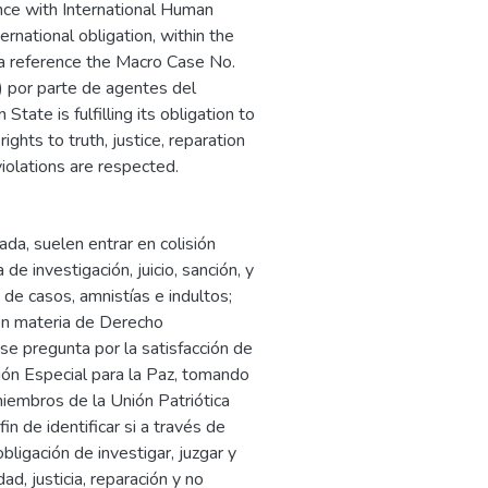
ance with International Human
ernational obligation, within the
s a reference the Macro Case No.
) por parte de agentes del
State is fulfilling its obligation to
ights to truth, justice, reparation
violations are respected.
da, suelen entrar en colisión
de investigación, juicio, sanción, y
de casos, amnistías e indultos;
r en materia de Derecho
e pregunta por la satisfacción de
cción Especial para la Paz, tomando
iembros de la Unión Patriótica
in de identificar si a través de
ligación de investigar, juzgar y
ad, justicia, reparación y no