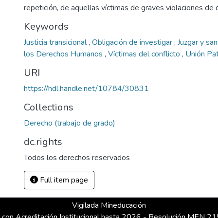
repetición, de aquellas víctimas de graves violaciones d
Keywords
Justicia transicional
,
Obligación de investigar
,
Juzgar y sa
los Derechos Humanos
,
Víctimas del conflicto
,
Unión Pat
URI
https://hdl.handle.net/10784/30831
Collections
Derecho (trabajo de grado)
dc.rights
Todos los derechos reservados
Full item page
Vigilada Mineducación
 con Acreditación Institucional hasta 2026 - Resolución MEN 