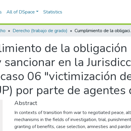
s
All of DSpace
Statistics
cho
Derecho (trabajo de grado)
Cumplimiento de la obligación internacional de investigar, juzgar y sancionar en l
miento de la obligación 
y sancionar en la Jurisdic
e caso 06 "victimización 
UP) por parte de agentes 
Abstract
In contexts of transition from war to negotiated peace, alte
mechanisms in the fields of investigation, trial, punishmen
granting of benefits, case selection, amnesties and pardon