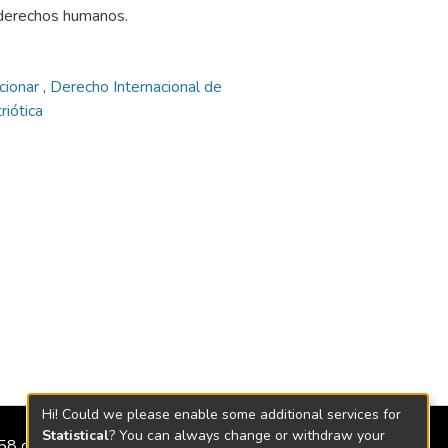
e derechos humanos.
ncionar
,
Derecho Internacional de
riótica
Hi! Could we please enable some additional services for
Statistical
? You can always change or withdraw your
2158 de 2018