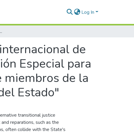
Log In
a Jurisdicción Especial para la Paz : estudio de caso 06 "victimización de miembros de la Unión Patriótica (UP) por parte de agentes del Estado"
internacional de
ción Especial para
de miembros de la
del Estado"
rnative transitional justice
t and reparations, such as the
s, often collide with the State's