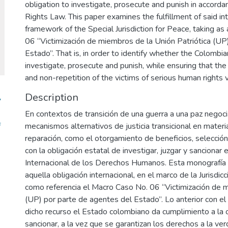
obligation to investigate, prosecute and punish in accord
Rights Law. This paper examines the fulfillment of said int
framework of the Special Jurisdiction for Peace, taking a
06 “Victimización de miembros de la Unión Patriótica (UP
Estado”. That is, in order to identify whether the Colombian 
investigate, prosecute and punish, while ensuring that the r
and non-repetition of the victims of serious human rights 
Description
7
En contextos de transición de una guerra a una paz negocia
f
mecanismos alternativos de justicia transicional en materia 
reparación, como el otorgamiento de beneficios, selección 
con la obligación estatal de investigar, juzgar y sanciona
Internacional de los Derechos Humanos. Esta monografía s
aquella obligación internacional, en el marco de la Jurisdi
como referencia el Macro Caso No. 06 “Victimización de m
(UP) por parte de agentes del Estado”. Lo anterior con el f
dicho recurso el Estado colombiano da cumplimiento a la ob
sancionar, a la vez que se garantizan los derechos a la verd