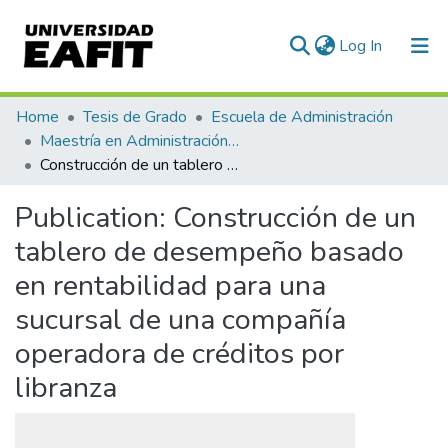
(current)
Log In
Communities & Collections
Home
Tesis de Grado
Escuela de Administración
Maestría en Administración - MBA (tesis)
All of DSpace
Construcción de un tablero de desempeño basado en rentabilidad para una sucursal de una compañía operadora de créditos por libranza
Statistics
Publication:
Construcción de un
tablero de desempeño basado
en rentabilidad para una
sucursal de una compañía
operadora de créditos por
libranza