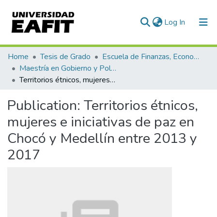
(current)
Log In
Communities & Collections
Home
Tesis de Grado
Escuela de Finanzas, Economía y Gobierno
Maestría en Gobierno y Políticas Públicas (tesis)
All of DSpace
Territorios étnicos, mujeres e iniciativas de paz en Chocó y Medellín entre 2013 y 2017
Statistics
Publication:
Territorios étnicos,
mujeres e iniciativas de paz en
Chocó y Medellín entre 2013 y
2017