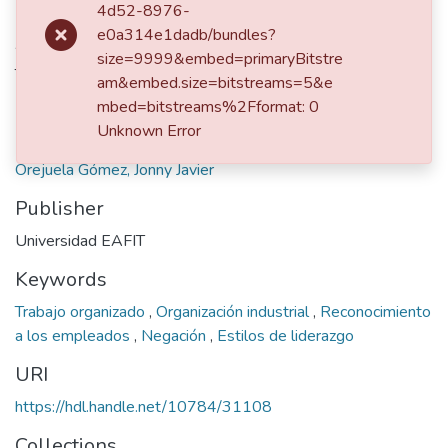
2021
4d52-8976-
e0a314e1dadb/bundles?
Authors
size=9999&embed=primaryBitstre
Torres García, Sandra
am&embed.size=bitstreams=5&e
mbed=bitstreams%2Fformat: 0
Unknown Error
dc.contributor.advisor
Orejuela Gómez, Jonny Javier
Publisher
Universidad EAFIT
Keywords
Trabajo organizado
,
Organización industrial
,
Reconocimiento
a los empleados
,
Negación
,
Estilos de liderazgo
URI
https://hdl.handle.net/10784/31108
Collections