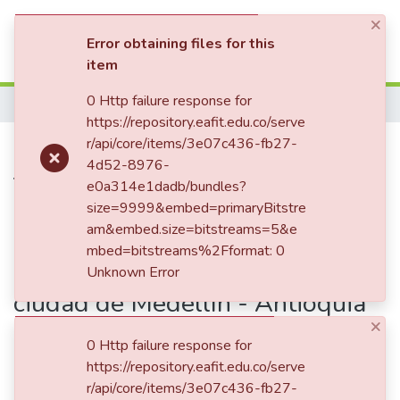
×
(current)
Log In
Error obtaining files for this
item
Communities & Collections
0 Http failure response for
Home
https://repository.eafit.edu.co/serve
All of DSpace
Publication:
r/api/core/items/3e07c436-fb27-
Implicaciones de
4d52-8976-
Statistics
tipo individual y colectivo
e0a314e1dadb/bundles?
asociados a la negación del
size=9999&embed=primaryBitstre
am&embed.size=bitstreams=5&e
reconocimiento a los empleados
mbed=bitstreams%2Fformat: 0
en algunas organizaciones de la
Unknown Error
ciudad de Medellín - Antioquia
×
0 Http failure response for
https://repository.eafit.edu.co/serve
Date
r/api/core/items/3e07c436-fb27-