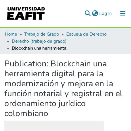
(current)
Log In
Communities & Collections
Home
Trabajo de Grado
Escuela de Derecho
Derecho (trabajo de grado)
All of DSpace
Blockchain una herramienta digital para la modernización y mejora en la función notarial y registral en el ordenamiento jurídico colombiano
Statistics
Publication:
Blockchain una
herramienta digital para la
modernización y mejora en la
función notarial y registral en el
ordenamiento jurídico
colombiano