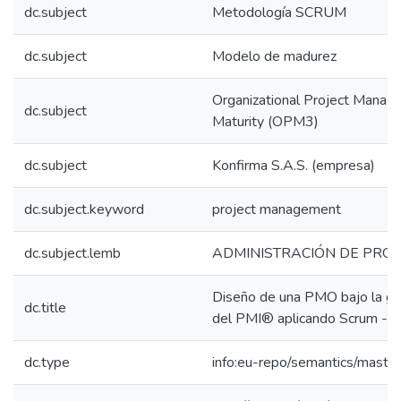
dc.subject
Metodología SCRUM
dc.subject
Modelo de madurez
Organizational Project Mana
dc.subject
Maturity (OPM3)
dc.subject
Konfirma S.A.S. (empresa)
dc.subject.keyword
project management
dc.subject.lemb
ADMINISTRACIÓN DE PRO
Diseño de una PMO bajo la gu
dc.title
del PMI® aplicando Scrum - K
dc.type
info:eu-repo/semantics/maste