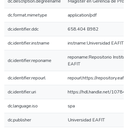
dc.description.degreename
Magíster en Gerencia de Proy
dc.format.mimetype
application/pdf
dc.identifier.ddc
658.404 B982
dc.identifier.instname
instname:Universidad EAFIT
reponame:Repositorio Instituc
dc.identifier.reponame
EAFIT
dc.identifier.repourl
repourl:https://repository.eafit
dc.identifier.uri
https://hdl.handle.net/1078
dc.language.iso
spa
dc.publisher
Universidad EAFIT