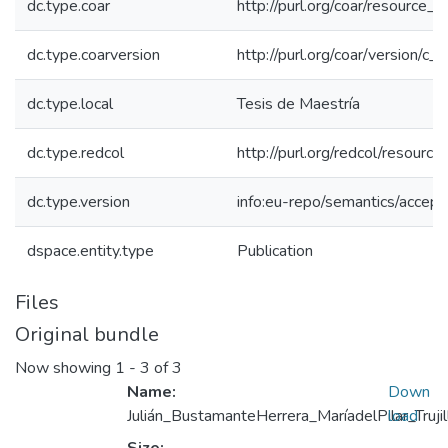
dc.type.coar
http://purl.org/coar/resource_
dc.type.coarversion
http://purl.org/coar/version/
dc.type.local
Tesis de Maestría
dc.type.redcol
http://purl.org/redcol/resourc
dc.type.version
info:eu-repo/semantics/accep
dspace.entity.type
Publication
Files
Original bundle
Now showing
1 - 3 of 3
Name:
Down
Julián_BustamanteHerrera_MaríadelPilar_Truj
load