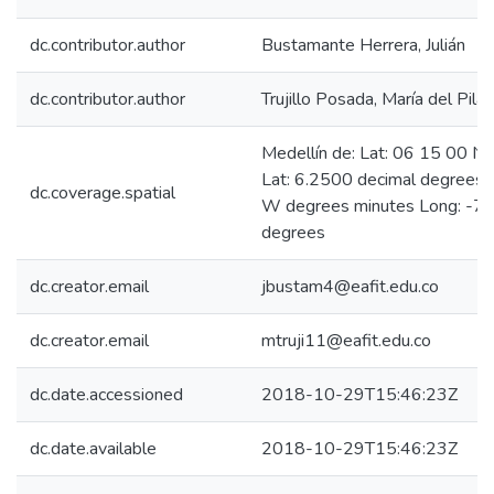
dc.contributor.author
Bustamante Herrera, Julián
dc.contributor.author
Trujillo Posada, María del Pilar
Medellín de: Lat: 06 15 00 N
Lat: 6.2500 decimal degrees
dc.coverage.spatial
W degrees minutes Long: -75
degrees
dc.creator.email
jbustam4@eafit.edu.co
dc.creator.email
mtruji11@eafit.edu.co
dc.date.accessioned
2018-10-29T15:46:23Z
dc.date.available
2018-10-29T15:46:23Z