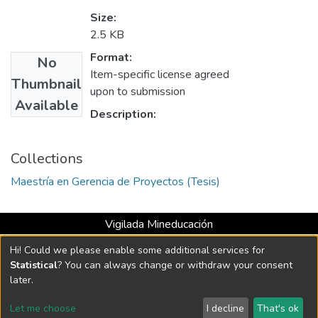
Size:
2.5 KB
Format:
No
Item-specific license agreed
Thumbnail
upon to submission
Available
Description:
Collections
Maestría en Gerencia de Proyectos (Tesis)
Vigilada Mineducación
Universidad con Acreditación Institucional hasta 2026 -
Hi! Could we please enable some additional services for
Resolución MEN 2158 de 2018
Statistical
? You can always change or withdraw your consent
later.
DSpace software
copyright © 2002-2026
LYRASIS
Let me choose
I decline
That's ok