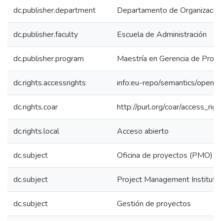
dc.publisher.department
Departamento de Organización
dc.publisher.faculty
Escuela de Administración
dc.publisher.program
Maestría en Gerencia de Proy
dc.rights.accessrights
info:eu-repo/semantics/openA
dc.rights.coar
http://purl.org/coar/access_rig
dc.rights.local
Acceso abierto
dc.subject
Oficina de proyectos (PMO)
dc.subject
Project Management Institute
dc.subject
Gestión de proyectos