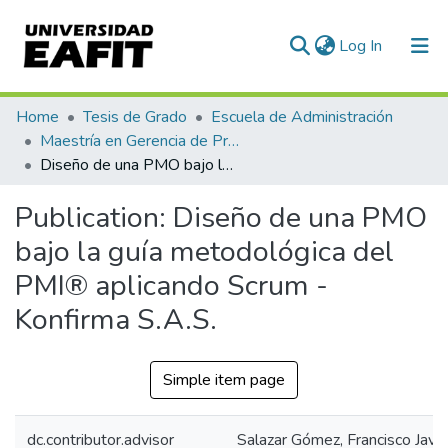
(current)
Log In
Communities & Collections
Home
Tesis de Grado
Escuela de Administración
Maestría en Gerencia de Proyectos (Tesis)
All of DSpace
Diseño de una PMO bajo la guía metodológica del PMI® aplicando Scrum - Konfirma S.A.S.
Statistics
Publication:
Diseño de una PMO
bajo la guía metodológica del
PMI® aplicando Scrum -
Konfirma S.A.S.
Simple item page
dc.contributor.advisor
Salazar Gómez, Francisco Javie