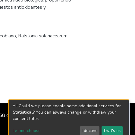
or actividad biológica, proponiendo
uestos antioxidantes y
crobiano
,
Ralstonia solanacearum
Hi! Could we please enable some additional services for
Statistical
? You can always change or withdraw your
2158 de 2018
consent later.
Let me choose
I decline
That's ok