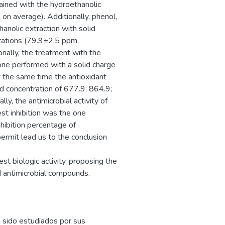
ained with the hydroethanolic
on average). Additionally, phenol,
anolic extraction with solid
trations (79.9±2.5 ppm,
ally, the treatment with the
one performed with a solid charge
t the same time the antioxidant
ed concentration of 677.9; 864.9;
y, the antimicrobial activity of
st inhibition was the one
ibition percentage of
rmit lead us to the conclusion
st biologic activity, proposing the
nd antimicrobial compounds.
 sido estudiados por sus