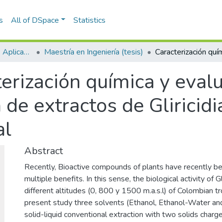
s
All of DSpace
Statistics
Escuela de Ciencias Aplicadas e Ingeniería
Maestría en Ingeniería (tesis)
erización química y evalu
a de extractos de Gliricid
al
Abstract
Recently, Bioactive compounds of plants have recently be
multiple benefits. In this sense, the biological activity of 
different altitudes (0, 800 y 1500 m.a.s.l) of Colombian tr
present study three solvents (Ethanol, Ethanol-Water an
solid-liquid conventional extraction with two solids charge