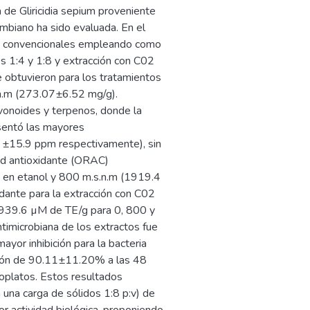
a de Gliricidia sepium proveniente
ombiano ha sido evaluada. En el
ido convencionales empleando como
s 1:4 y 1:8 y extracción con C02
e obtuvieron para los tratamientos
.n.m (273.07±6.52 mg/g).
lavonoides y terpenos, donde la
esentó las mayores
±15.9 ppm respectivamente), sin
dad antioxidante (ORAC)
8 en etanol y 800 m.s.n.m (1919.4
idante para la extracción con C02
; 939.6 µM de TE/g para 0, 800 y
ntimicrobiana de los extractos fue
yor inhibición para la bacteria
ción de 90.11±11.20% a las 48
oplatos. Estos resultados
n una carga de sólidos 1:8 p:v) de