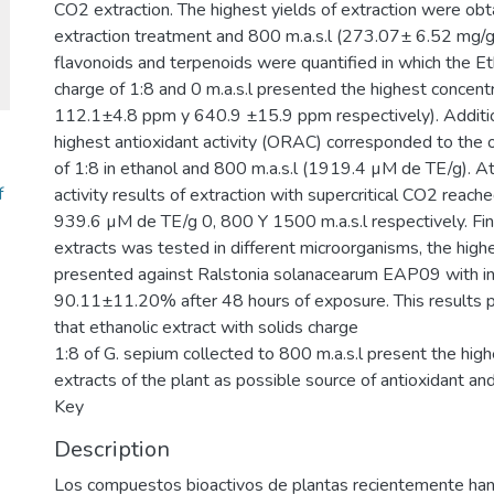
CO2 extraction. The highest yields of extraction were obt
extraction treatment and 800 m.a.s.l (273.07± 6.52 mg/g 
flavonoids and terpenoids were quantified in which the Eth
charge of 1:8 and 0 m.a.s.l presented the highest concen
112.1±4.8 ppm y 640.9 ±15.9 ppm respectively). Addition
highest antioxidant activity (ORAC) corresponded to the 
of 1:8 in ethanol and 800 m.a.s.l (1919.4 µM de TE/g). A
f
activity results of extraction with supercritical CO2 reach
939.6 µM de TE/g 0, 800 Y 1500 m.a.s.l respectively. Finall
extracts was tested in different microorganisms, the highe
presented against Ralstonia solanacearum EAP09 with inh
90.11±11.20% after 48 hours of exposure. This results pe
that ethanolic extract with solids charge
1:8 of G. sepium collected to 800 m.a.s.l present the highe
extracts of the plant as possible source of antioxidant a
Key
Description
Los compuestos bioactivos de plantas recientemente han