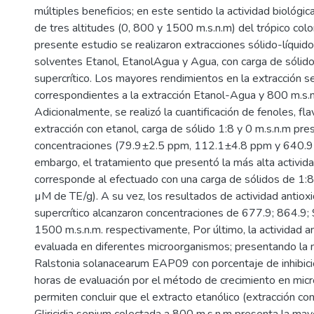
múltiples beneficios; en este sentido la actividad biológic
de tres altitudes (0, 800 y 1500 m.s.n.m) del trópico col
presente estudio se realizaron extracciones sólido-líqu
solventes Etanol, EtanolAgua y Agua, con carga de sólido
supercrítico. Los mayores rendimientos en la extracción s
correspondientes a la extracción Etanol-Agua y 800 m.s
Adicionalmente, se realizó la cuantificación de fenoles, f
extracción con etanol, carga de sólido 1:8 y 0 m.s.n.m pr
concentraciones (79.9±2.5 ppm, 112.1±4.8 ppm y 640.9 
embargo, el tratamiento que presentó la más alta activi
corresponde al efectuado con una carga de sólidos de 1:
µM de TE/g). A su vez, los resultados de actividad antiox
supercrítico alcanzaron concentraciones de 677.9; 864.9
1500 m.s.n.m. respectivamente, Por último, la actividad a
evaluada en diferentes microorganismos; presentando la ma
Ralstonia solanacearum EAP09 con porcentaje de inhibi
horas de evaluación por el método de crecimiento en micr
permiten concluir que el extracto etanólico (extracción co