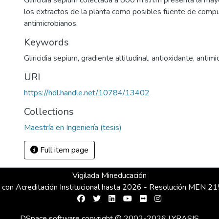
Gliricidia sepium colectada a 800 m.s.n.m presenta la may
los extractos de la planta como posibles fuente de comp
antimicrobianos.
Keywords
Gliricidia sepium
,
gradiente altitudinal
,
antioxidante
,
antimi
URI
https://hdl.handle.net/10784/13402
Collections
Maestría en Ingeniería (tesis)
Full item page
Vigilada Mineducación
 con Acreditación Institucional hasta 2026 - Resolución MEN 
DSpace software
copyright © 2002-2026
LYRASIS