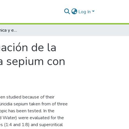
Log In
Caracterización química y evaluación de la actividad biológica de extractos de Gliricidia sepium con variación latitudinal
ación de la
ia sepium con
en studied because of their
Gliricidia sepium taken from of three
opic has been tested. In the
d Water) were evaluated for the
s (1:4 and 1:8) and supercritical