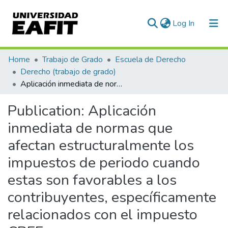
(current)
Log In
Communities & Collections
Home
Trabajo de Grado
Escuela de Derecho
Derecho (trabajo de grado)
All of DSpace
Aplicación inmediata de normas que afectan estructuralmente los impuestos de periodo cuando estas son favorables a los contribuyentes, específicamente relacionados con el impuesto CREE
Statistics
Publication:
Aplicación
inmediata de normas que
afectan estructuralmente los
impuestos de periodo cuando
estas son favorables a los
contribuyentes, específicamente
relacionados con el impuesto