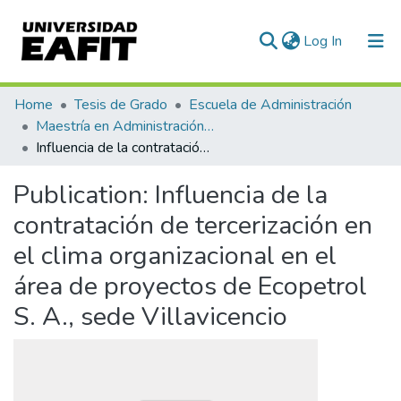
(current)
Log In
Communities & Collections
Home
Tesis de Grado
Escuela de Administración
Maestría en Administración - MBA (tesis)
All of DSpace
Influencia de la contratación de tercerización en el clima organizacional en el área de proyectos de Ecopetrol S. A., sede Villavicencio
Statistics
Publication:
Influencia de la
contratación de tercerización en
el clima organizacional en el
área de proyectos de Ecopetrol
S. A., sede Villavicencio