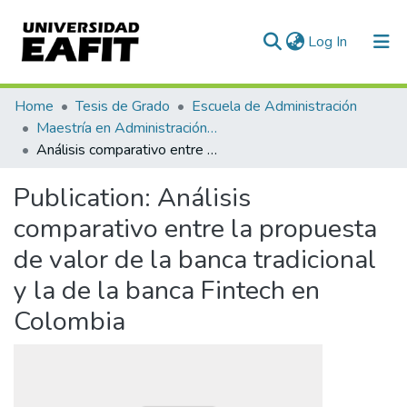
(current)
Log In
Communities & Collections
Home
Tesis de Grado
Escuela de Administración
Maestría en Administración - MBA (tesis)
All of DSpace
Análisis comparativo entre la propuesta de valor de la banca tradicional y la de la banca Fintech en Colombia
Statistics
Publication:
Análisis
comparativo entre la propuesta
de valor de la banca tradicional
y la de la banca Fintech en
Colombia