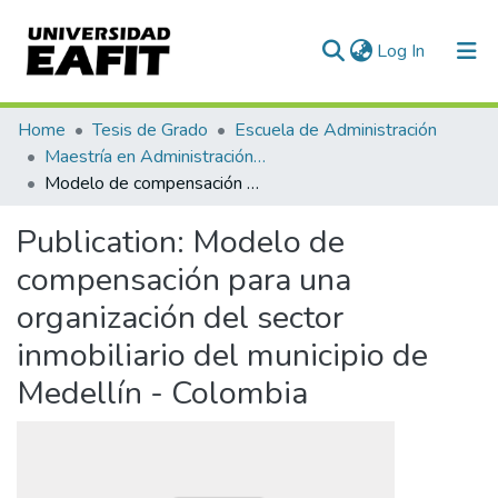
(current)
Log In
Communities & Collections
Home
Tesis de Grado
Escuela de Administración
Maestría en Administración - MBA (tesis)
All of DSpace
Modelo de compensación para una organización del sector inmobiliario del municipio de Medellín - Colombia
Statistics
Publication:
Modelo de
compensación para una
organización del sector
inmobiliario del municipio de
Medellín - Colombia