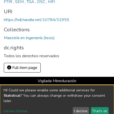
FTIR
,
SEM
,
TGA
,
DSC
,
MFI
URI
https://hdl.handle.net/10784/32955
Collections
Maestría en Ingeniería (tesis)
dc.rights
Todos los derechos reservados
Full item page
Vigilada Mineducación
Universidad con Acreditación Institucional hasta 2026 -
Hi! Could we please enable some additional services for
Resolución MEN 2158 de 2018
Statistical
? You can always change or withdraw your consent
later.
DSpace software
copyright © 2002-2026
LYRASIS
Let me choose
I decline
That's ok