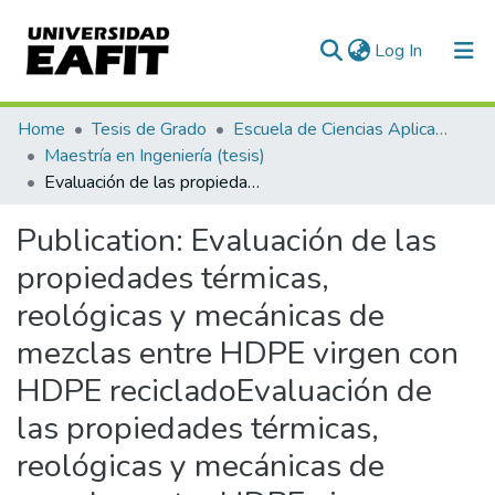
(current)
Log In
Communities & Collections
Home
Tesis de Grado
Escuela de Ciencias Aplicadas e Ingeniería
Maestría en Ingeniería (tesis)
All of DSpace
Evaluación de las propiedades térmicas, reológicas y mecánicas de mezclas entre HDPE virgen con HDPE recicladoEvaluación de las propiedades térmicas, reológicas y mecánicas de mezclas entre HDPE virgen con HDPE reciclado
Statistics
Publication:
Evaluación de las
propiedades térmicas,
reológicas y mecánicas de
mezclas entre HDPE virgen con
HDPE recicladoEvaluación de
las propiedades térmicas,
reológicas y mecánicas de