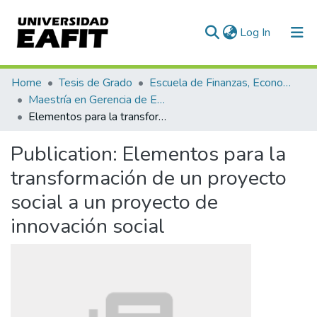
(current)
Log In
Communities & Collections
Home
Tesis de Grado
Escuela de Finanzas, Economía y Gobierno
Maestría en Gerencia de Empresas Sociales para la Innovación Social y el Desarrollo Local (tesis)
All of DSpace
Elementos para la transformación de un proyecto social a un proyecto de innovación social
Publication:
Elementos para la
transformación de un proyecto
social a un proyecto de
innovación social