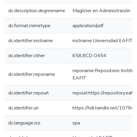
dc.description.degreename
Magíster en Administración
dc.format.mimetype
application/pdf
dc.identifier.instname
instname:Universidad EAFIT
dc.identifier.other
658.8CD O454
reponame:Repositorio Instituc
dc.identifier.reponame
EAFIT
dc.identifier.repourl
repourl:https://repository.eafit
dc.identifier.uri
https://hdl.handle.net/10784
dc.language.iso
spa