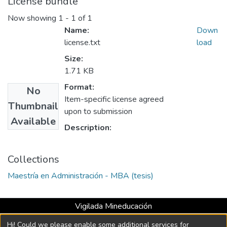
License bundle
Now showing
1 - 1 of 1
Name:
Down
license.txt
load
Size:
1.71 KB
Format:
No
Item-specific license agreed
Thumbnail
upon to submission
Available
Description:
Collections
Maestría en Administración - MBA (tesis)
Vigilada Mineducación
Universidad con Acreditación Institucional hasta 2026 -
Hi! Could we please enable some additional services for