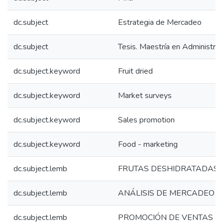
dc.subject
Estrategia de Mercadeo
dc.subject
Tesis. Maestría en Administrac
dc.subject.keyword
Fruit dried
dc.subject.keyword
Market surveys
dc.subject.keyword
Sales promotion
dc.subject.keyword
Food - marketing
dc.subject.lemb
FRUTAS DESHIDRATADAS
dc.subject.lemb
ANÁLISIS DE MERCADEO
dc.subject.lemb
PROMOCIÓN DE VENTAS