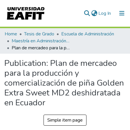
(current)
Log In
Communities & Collections
Home
Tesis de Grado
Escuela de Administración
Maestría en Administración - MBA (tesis)
All of DSpace
Plan de mercadeo para la producción y comercialización de piña Golden Extra Sweet MD2 deshidratada en Ecuador
Statistics
Publication:
Plan de mercadeo
para la producción y
comercialización de piña Golden
Extra Sweet MD2 deshidratada
en Ecuador
Simple item page