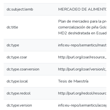
dc.subject.lemb
MERCADEO DE ALIMENTO
Plan de mercadeo para la prod
dc.title
comercialización de piña Gold
MD2 deshidratada en Ecuador
dc.type
info:eu-repo/semantics/maste
dc.type.coar
http://purl.org/coar/resource_
dc.type.coarversion
http://purl.org/coar/version/
dc.type.local
Tesis de Maestría
dc.type.redcol
http://purl.org/redcol/resourc
dc.type.version
info:eu-repo/semantics/accep