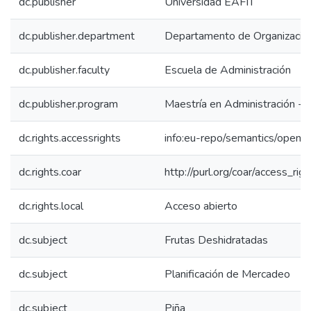
dc.publisher
Universidad EAFIT
dc.publisher.department
Departamento de Organización
dc.publisher.faculty
Escuela de Administración
dc.publisher.program
Maestría en Administración -
dc.rights.accessrights
info:eu-repo/semantics/openA
dc.rights.coar
http://purl.org/coar/access_rig
dc.rights.local
Acceso abierto
dc.subject
Frutas Deshidratadas
dc.subject
Planificación de Mercadeo
dc.subject
Piña