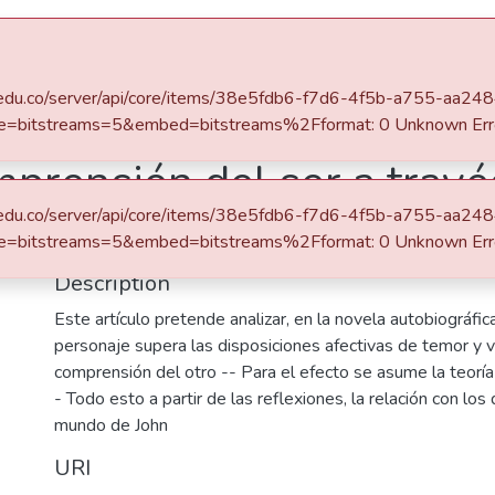
s
All of DSpace
Statistics
eafit.edu.co/server/api/core/items/38e5fdb6-f7d6-4f5b-a755-aa
e=bitstreams=5&embed=bitstreams%2Fformat: 0 Unknown Err
prensión del ser a travé
eafit.edu.co/server/api/core/items/38e5fdb6-f7d6-4f5b-a755-aa
ncia de J.M. Coetzee
e=bitstreams=5&embed=bitstreams%2Fformat: 0 Unknown Err
Description
Este artículo pretende analizar, en la novela autobiográfic
personaje supera las disposiciones afectivas de temor y v
comprensión del otro -- Para el efecto se asume la teoría
- Todo esto a partir de las reflexiones, la relación con lo
mundo de John
URI