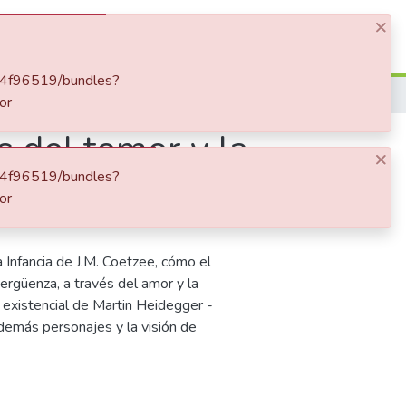
×
Log In
2484f96519/bundles?
or
s del temor y la
×
2484f96519/bundles?
or
a Infancia de J.M. Coetzee, cómo el
ergüenza, a través del amor y la
 existencial de Martin Heidegger -
s demás personajes y la visión de