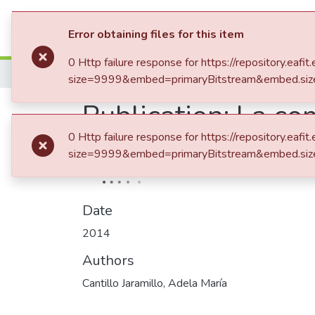
Communities & Collection
Error obtaining files for this item
0 Http failure response for https://repository.
Home
size=9999&embed=primaryBitstream&embed.siz
Publication:
La com
0 Http failure response for https://repository.
verguenza, en Infa
size=9999&embed=primaryBitstream&embed.siz
Date
2014
Authors
Cantillo Jaramillo, Adela María