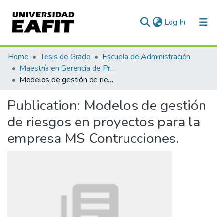
(current)
Log In
Communities & Collections
Home
Tesis de Grado
Escuela de Administración
Maestría en Gerencia de Proyectos (Tesis)
All of DSpace
Modelos de gestión de riesgos en proyectos para la empresa MS Contrucciones.
Statistics
Publication:
Modelos de gestión
de riesgos en proyectos para la
empresa MS Contrucciones.