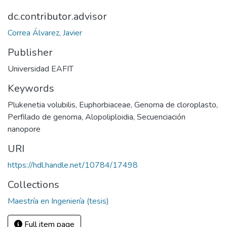
dc.contributor.advisor
Correa Álvarez, Javier
Publisher
Universidad EAFIT
Keywords
Plukenetia volubilis
,
Euphorbiaceae
,
Genoma de cloroplasto
,
Perfilado de genoma
,
Alopoliploidia
,
Secuenciación
nanopore
URI
https://hdl.handle.net/10784/17498
Collections
Maestría en Ingeniería (tesis)
Full item page