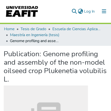
(current)
Log In
Statistics
Home
Tesis de Grado
Escuela de Ciencias Aplicadas e Ingeniería
Maestría en Ingeniería (tesis)
Genome profiling and assembly of the non-model oilseed crop Plukenetia volubilis L.
Publication:
Genome profiling
and assembly of the non-model
oilseed crop Plukenetia volubilis
L.