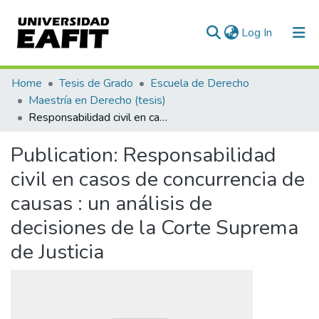
(current)
Log In
Communities & Collections
Home
Tesis de Grado
Escuela de Derecho
Maestría en Derecho (tesis)
All of DSpace
Responsabilidad civil en casos de concurrencia de causas : un análisis de decisiones de la Corte Suprema de Justicia
Statistics
Publication:
Responsabilidad
civil en casos de concurrencia de
causas : un análisis de
decisiones de la Corte Suprema
de Justicia