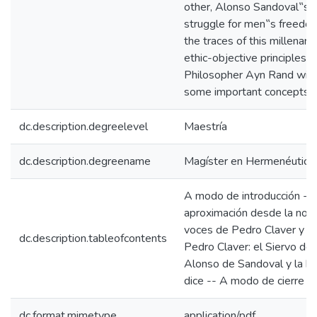
other, Alonso Sandoval‟s rat
struggle for men‟s freedom.
the traces of this millenary
ethic-objective principles 
Philosopher Ayn Rand with
some important concepts of 
dc.description.degreelevel
Maestría
dc.description.degreename
Magíster en Hermenéutica L
A modo de introducción -- R
aproximación desde la novel
voces de Pedro Claver y A
dc.description.tableofcontents
Pedro Claver: el Siervo de 
Alonso de Sandoval y la ba
dice -- A modo de cierre --
dc.format.mimetype
application/pdf