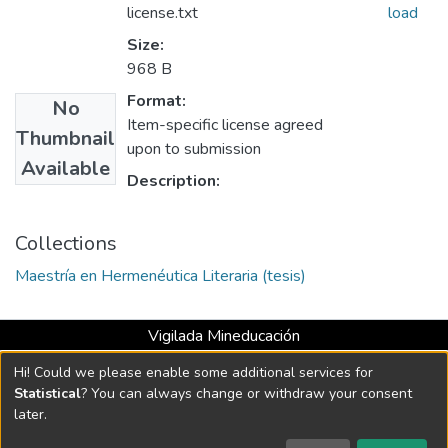
license.txt
load
Size:
968 B
Format:
No
Item-specific license agreed
Thumbnail
upon to submission
Available
Description:
Collections
Maestría en Hermenéutica Literaria (tesis)
Vigilada Mineducación
Universidad con Acreditación Institucional hasta 2026 -
Hi! Could we please enable some additional services for
Resolución MEN 2158 de 2018
Statistical
? You can always change or withdraw your consent
later.