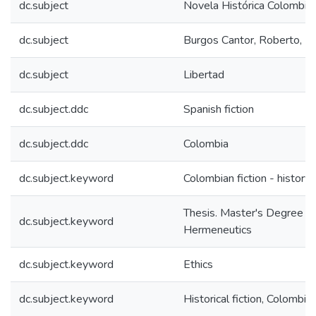
dc.subject
Novela Histórica Colombia
dc.subject
Burgos Cantor, Roberto, 
dc.subject
Libertad
dc.subject.ddc
Spanish fiction
dc.subject.ddc
Colombia
dc.subject.keyword
Colombian fiction - history 
Thesis. Master's Degree in 
dc.subject.keyword
Hermeneutics
dc.subject.keyword
Ethics
dc.subject.keyword
Historical fiction, Colombia