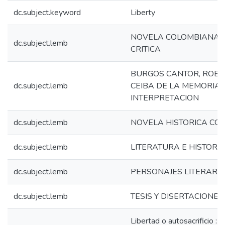
dc.subject.keyword
Liberty
NOVELA COLOMBIANA - 
dc.subject.lemb
CRITICA
BURGOS CANTOR, ROBERT
dc.subject.lemb
CEIBA DE LA MEMORIA -
INTERPRETACION
dc.subject.lemb
NOVELA HISTORICA CO
dc.subject.lemb
LITERATURA E HISTORI
dc.subject.lemb
PERSONAJES LITERARI
dc.subject.lemb
TESIS Y DISERTACIONE
Libertad o autosacrificio : e