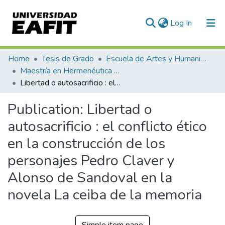
(current)
Log In
Communities & Collections
Home
Tesis de Grado
Escuela de Artes y Humanidades
Maestría en Hermenéutica Literaria (tesis)
All of DSpace
Libertad o autosacrificio : el conflicto ético en la construcción de los personajes Pedro Claver y Alonso de Sandoval en la novela La ceiba de la memoria
Statistics
Publication:
Libertad o
autosacrificio : el conflicto ético
en la construcción de los
personajes Pedro Claver y
Alonso de Sandoval en la
novela La ceiba de la memoria