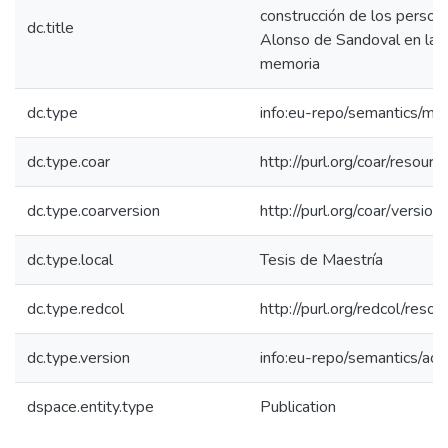
construcción de los person
dc.title
Alonso de Sandoval en la n
memoria
dc.type
info:eu-repo/semantics/ma
dc.type.coar
http://purl.org/coar/resour
dc.type.coarversion
http://purl.org/coar/vers
dc.type.local
Tesis de Maestría
dc.type.redcol
http://purl.org/redcol/res
dc.type.version
info:eu-repo/semantics/ac
dspace.entity.type
Publication