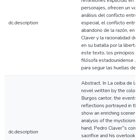
reflexiones explícitas en el
personajes, ofrecen un vali
análisis del conflicto entre
dc.description
especial, el conflicto entre 
abandono de la razón, en e
Claver y la racionalidad d
en su batalla por la libert
este texto, los principios é
filósofa estadounidense Ay
para seguir las huellas de e
Abstract. In La ceiba de la 
novel written by the colom
Burgos cantor, the events 
reflections portrayed in th
show an enriching scenery 
analysis of the mysticism 
hand, Pedro Claver‟s confli
dc.description
sacrifice and his overlookin