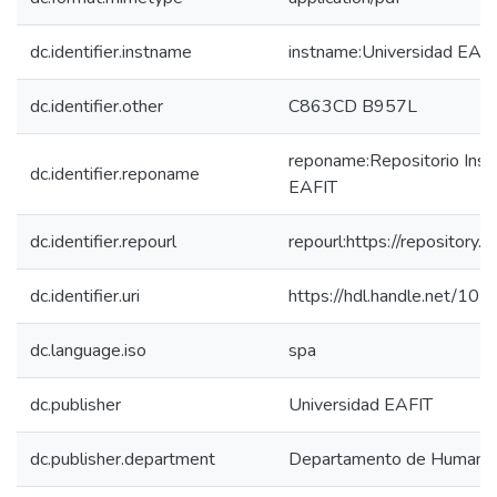
dc.identifier.instname
instname:Universidad EAF
dc.identifier.other
C863CD B957L
reponame:Repositorio Insti
dc.identifier.reponame
EAFIT
dc.identifier.repourl
repourl:https://repository.e
dc.identifier.uri
https://hdl.handle.net/10
dc.language.iso
spa
dc.publisher
Universidad EAFIT
dc.publisher.department
Departamento de Humani