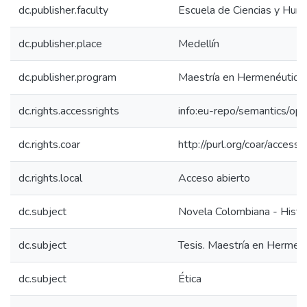
dc.publisher.faculty
Escuela de Ciencias y Hum
dc.publisher.place
Medellín
dc.publisher.program
Maestría en Hermenéutica L
dc.rights.accessrights
info:eu-repo/semantics/op
dc.rights.coar
http://purl.org/coar/access_
dc.rights.local
Acceso abierto
dc.subject
Novela Colombiana - Histori
dc.subject
Tesis. Maestría en Hermené
dc.subject
Ética