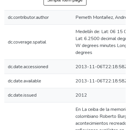
Simple item page
dc.contributor.author
Perneth Montañez, Andrea
Medellín de: Lat: 06 15 0
Lat: 6.2500 decimal degr
dc.coverage.spatial
W degrees minutes Long: 
degrees
dc.date.accessioned
2013-11-06T22:18:58Z
dc.date.available
2013-11-06T22:18:58Z
dc.date.issued
2012
En La ceiba de la memoria, 
colombiano Roberto Burgos
acontecimientos recreados