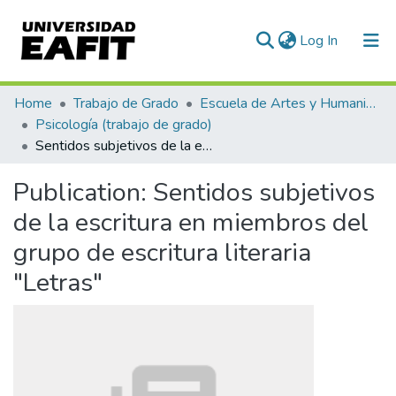
(current)
Log In
Communities & Collections
Home
Trabajo de Grado
Escuela de Artes y Humanidades
Psicología (trabajo de grado)
All of DSpace
Sentidos subjetivos de la escritura en miembros del grupo de escritura literaria "Letras"
Statistics
Publication:
Sentidos subjetivos
de la escritura en miembros del
grupo de escritura literaria
"Letras"