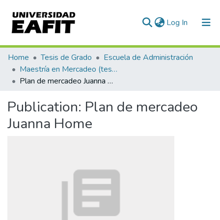
(current)
Log In
Communities & Collections
Home
Tesis de Grado
Escuela de Administración
Maestría en Mercadeo (tesis)
All of DSpace
Plan de mercadeo Juanna Home
Statistics
Publication:
Plan de mercadeo
Juanna Home