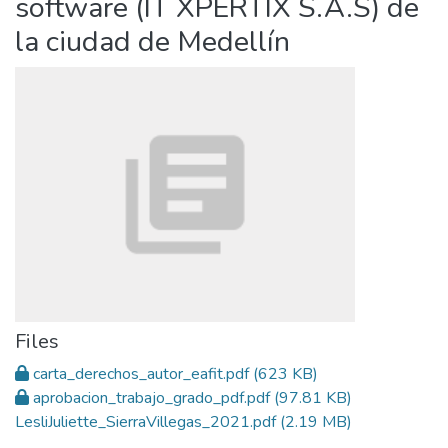
software (IT XPERTIX S.A.S) de
la ciudad de Medellín
Files
carta_derechos_autor_eafit.pdf
(623 KB)
aprobacion_trabajo_grado_pdf.pdf
(97.81 KB)
LesliJuliette_SierraVillegas_2021.pdf
(2.19 MB)