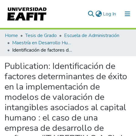
(current)
Log In
Communities & Collections
Home
Tesis de Grado
Escuela de Administración
Maestría en Desarrollo Humano Organizacional (tesis)
All of DSpace
Identificación de factores determinantes de éxito en la implementación de modelos de valoración de intangibles asociados al capital humano : el caso de una empresa de desarrollo de software (IT XPERTIX S.A.S) de la ciudad de Medellín
Statistics
Publication:
Identificación de
factores determinantes de éxito
en la implementación de
modelos de valoración de
intangibles asociados al capital
humano : el caso de una
empresa de desarrollo de