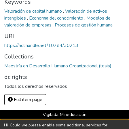
Keywords
Valoración de capital humano
,
Valoración de activos
intangibles
,
Economía del conocimiento
,
Modelos de
valoración de empresas
,
Procesos de gestión humana
URI
https://hdl.handle.net/10784/30213
Collections
Maestría en Desarrollo Humano Organizacional (tesis)
dc.rights
Todos los derechos reservados
Full item page
Vigilada Mineducación
Universidad con Acreditación Institucional hasta 2026 -
Hi! Could we please enable some additional services for
Resolución MEN 2158 de 2018