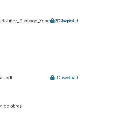
ielNuñez_Santiago_Yepes_2024.pdf
Download
as.pdf
Download
ón de obras