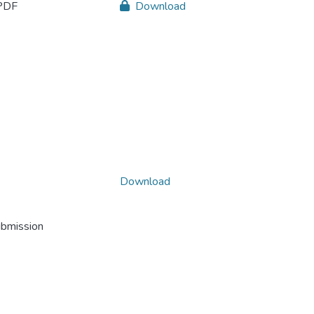
.PDF
Download
Download
ubmission