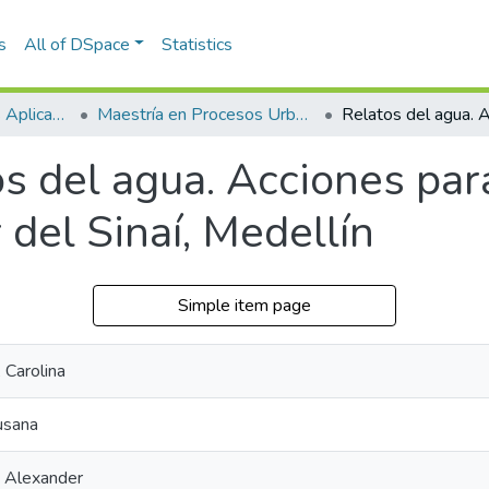
s
All of DSpace
Statistics
Escuela de Ciencias Aplicadas e Ingeniería
Maestría en Procesos Urbanos y Ambientales (tesis)
s del agua. Acciones par
 del Sinaí, Medellín
Simple item page
 Carolina
usana
, Alexander