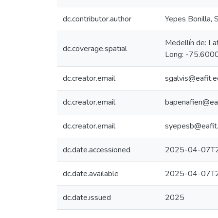
dc.contributor.author
Yepes Bonilla, 
Medellín de: L
dc.coverage.spatial
Long: -75.6000
dc.creator.email
sgalvis@eafit.e
dc.creator.email
bapenafien@eaf
dc.creator.email
syepesb@eafit.
dc.date.accessioned
2025-04-07T2
dc.date.available
2025-04-07T2
dc.date.issued
2025