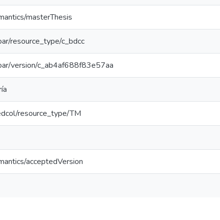
emantics/masterThesis
/coar/resource_type/c_bdcc
/coar/version/c_ab4af688f83e57aa
ía
/redcol/resource_type/TM
emantics/acceptedVersion