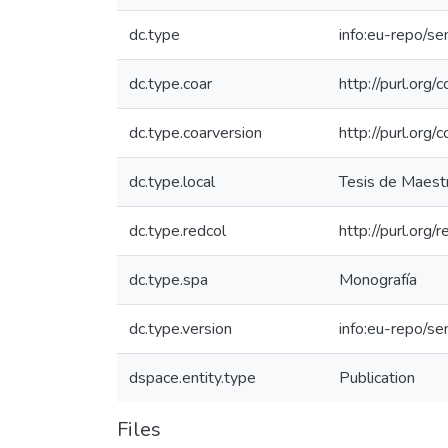
dc.type
info:eu-repo/s
dc.type.coar
http://purl.org
dc.type.coarversion
http://purl.org
dc.type.local
Tesis de Maestr
dc.type.redcol
http://purl.org
dc.type.spa
Monografía
dc.type.version
info:eu-repo/s
dspace.entity.type
Publication
Files