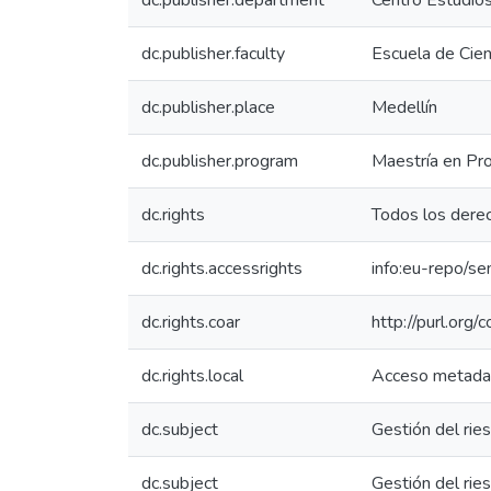
dc.publisher.department
Centro Estudio
dc.publisher.faculty
Escuela de Cien
dc.publisher.place
Medellín
dc.publisher.program
Maestría en Pr
dc.rights
Todos los dere
dc.rights.accessrights
info:eu-repo/s
dc.rights.coar
http://purl.org/
dc.rights.local
Acceso metada
dc.subject
Gestión del rie
dc.subject
Gestión del rie