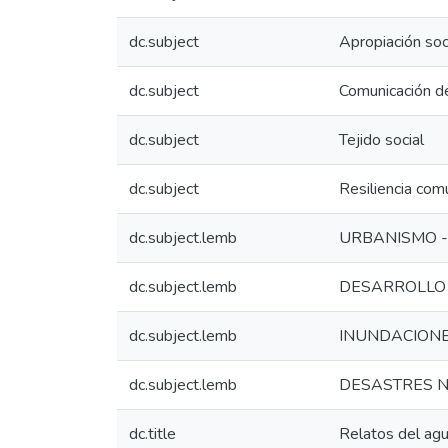
dc.subject
Apropiación soc
dc.subject
Comunicación de
dc.subject
Tejido social
dc.subject
Resiliencia comu
dc.subject.lemb
URBANISMO -
dc.subject.lemb
DESARROLLO
dc.subject.lemb
INUNDACION
dc.subject.lemb
DESASTRES 
dc.title
Relatos del agua