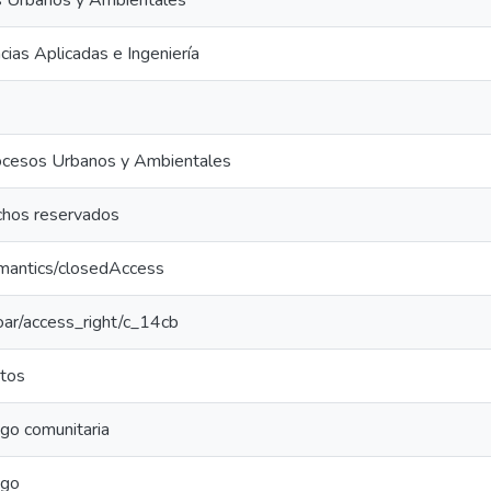
s Urbanos y Ambientales
cias Aplicadas e Ingeniería
ocesos Urbanos y Ambientales
chos reservados
emantics/closedAccess
coar/access_right/c_14cb
tos
sgo comunitaria
sgo