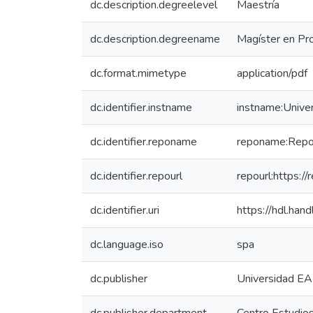
dc.description.degreelevel
Maestría
dc.description.degreename
Magíster en Pr
dc.format.mimetype
application/pdf
dc.identifier.instname
instname:Unive
dc.identifier.reponame
reponame:Reposi
dc.identifier.repourl
repourl:https://
dc.identifier.uri
https://hdl.ha
dc.language.iso
spa
dc.publisher
Universidad EA