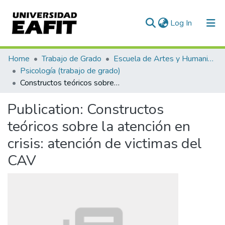
(current)
Log In
Communities & Collections
Home
Trabajo de Grado
Escuela de Artes y Humanidades
Psicología (trabajo de grado)
All of DSpace
Constructos teóricos sobre la atención en crisis: atención de victimas del CAV
Statistics
Publication:
Constructos
teóricos sobre la atención en
crisis: atención de victimas del
CAV