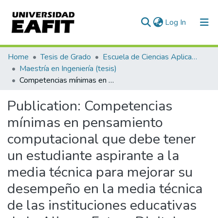
(current)
Log In
Communities & Collections
Home
Tesis de Grado
Escuela de Ciencias Aplicadas e Ingeniería
Maestría en Ingeniería (tesis)
All of DSpace
Competencias mínimas en pensamiento computacional que debe tener un estudiante aspirante a la media técnica para mejorar su desempeño en la media técnica de las instituciones educativas de la Alianza Futuro Digital Medellín
Statistics
Publication:
Competencias
mínimas en pensamiento
computacional que debe tener
un estudiante aspirante a la
media técnica para mejorar su
desempeño en la media técnica
de las instituciones educativas