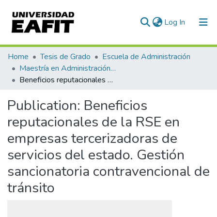
(current)
Log In
Communities & Collections
Home
Tesis de Grado
Escuela de Administración
Maestría en Administración - MBA (tesis)
All of DSpace
Beneficios reputacionales de la RSE en empresas tercerizadoras de servicios del estado. Gestión sancionatoria contravencional de tránsito
Statistics
Publication:
Beneficios
reputacionales de la RSE en
empresas tercerizadoras de
servicios del estado. Gestión
sancionatoria contravencional de
tránsito