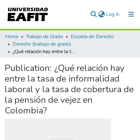
(current)
Log In
Communities & Collections
Home
Trabajo de Grado
Escuela de Derecho
Derecho (trabajo de grado)
All of DSpace
¿Qué relación hay entre la tasa de informalidad laboral y la tasa de cobertura de la pensión de vejez en Colombia?
Statistics
Publication:
¿Qué relación hay
entre la tasa de informalidad
laboral y la tasa de cobertura de
la pensión de vejez en
Colombia?