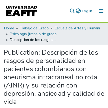
(current)
Log In
Statistics
Home
Trabajo de Grado
Escuela de Artes y Humanidades
Psicología (trabajo de grado)
Descripción de los rasgos de personalidad en pacientes colombianos con aneurisma intracraneal no rota (AINR) y su relación con depresión, ansiedad y calidad de vida
Publication:
Descripción de los
rasgos de personalidad en
pacientes colombianos con
aneurisma intracraneal no rota
(AINR) y su relación con
depresión, ansiedad y calidad de
vida