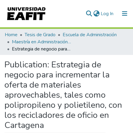
(current)
Log In
Communities & Collections
Home
Tesis de Grado
Escuela de Administración
Maestría en Administración - MBA (tesis)
All of DSpace
Estrategia de negocio para incrementar la oferta de materiales aprovechables, tales como polipropileno y polietileno, con los recicladores de oficio en Cartagena
Statistics
Publication:
Estrategia de
negocio para incrementar la
oferta de materiales
aprovechables, tales como
polipropileno y polietileno, con
los recicladores de oficio en
Cartagena