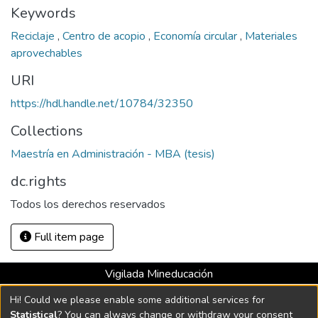
Keywords
Reciclaje
,
Centro de acopio
,
Economía circular
,
Materiales
aprovechables
URI
https://hdl.handle.net/10784/32350
Collections
Maestría en Administración - MBA (tesis)
dc.rights
Todos los derechos reservados
Full item page
Vigilada Mineducación
Universidad con Acreditación Institucional hasta 2026 -
Hi! Could we please enable some additional services for
Resolución MEN 2158 de 2018
Statistical
? You can always change or withdraw your consent