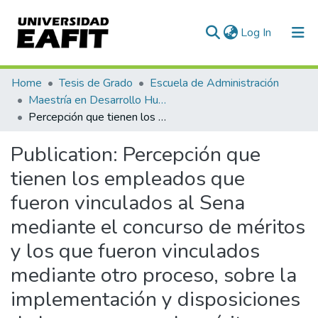
(current)
Log In
Communities & Collections
Home
Tesis de Grado
Escuela de Administración
Maestría en Desarrollo Humano Organizacional (tesis)
All of DSpace
Percepción que tienen los empleados que fueron vinculados al Sena mediante el concurso de méritos y los que fueron vinculados mediante otro proceso, sobre la implementación y disposiciones de los concursos de méritos
Statistics
Publication:
Percepción que
tienen los empleados que
fueron vinculados al Sena
mediante el concurso de méritos
y los que fueron vinculados
mediante otro proceso, sobre la
implementación y disposiciones