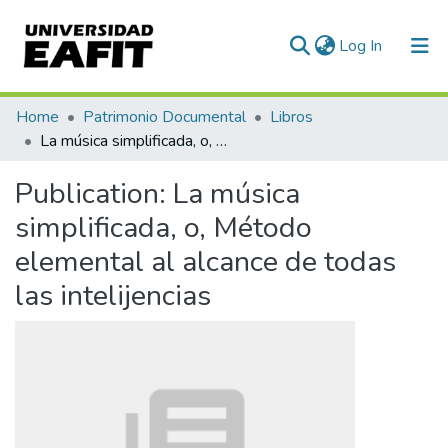
(current)
Log In
Communities & Collections
Home
Patrimonio Documental
Libros
La música simplificada, o, Método elemental al alcance de todas las intelijencias
All of DSpace
Publication:
La música
Statistics
simplificada, o, Método
elemental al alcance de todas
las intelijencias