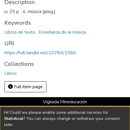
Description
iv, 25 p. : il., música [pleg.]
Keywords
Libros de texto
,
Enseñanza de la música
URI
https://hdl.handle.net/10784/1084
Collections
Libros
Full item page
Vigilada Mineducación
Universidad con Acreditación Institucional hasta 2026 -
Hi! Could we please enable some additional services for
Resolución MEN 2158 de 2018
Statistical
? You can always change or withdraw your consent
later.