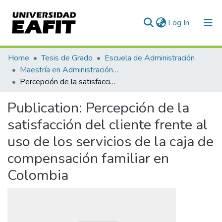
(current)
Log In
Communities & Collections
Home
Tesis de Grado
Escuela de Administración
Maestría en Administración - MBA (tesis)
All of DSpace
Percepción de la satisfacción del cliente frente al uso de los servicios de la caja de compensación familiar en Colombia
Statistics
Publication:
Percepción de la
satisfacción del cliente frente al
uso de los servicios de la caja de
compensación familiar en
Colombia