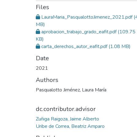
Files
LauraMaria_PasqualottoJimenez_2021.pdf
(
MB)
aprobacion_trabajo_grado_eafit.pdf
(109.75
KB)
carta_derechos_autor_eafit.pdf
(1.08 MB)
Date
2021
Authors
Pasqualotto Jiménez, Laura María
dc.contributor.advisor
Zuñiga Raigoza, Jaime Alberto
Uribe de Correa, Beatriz Amparo