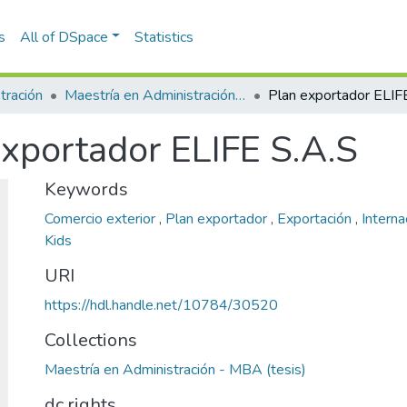
s
All of DSpace
Statistics
tración
Maestría en Administración - MBA (tesis)
Plan exportador ELIF
exportador ELIFE S.A.S
Keywords
Comercio exterior
,
Plan exportador
,
Exportación
,
Interna
Kids
URI
https://hdl.handle.net/10784/30520
Collections
Maestría en Administración - MBA (tesis)
dc.rights