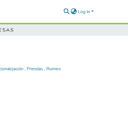
Log In
E S.A.S
cionalización
,
Prendas
,
Romeo