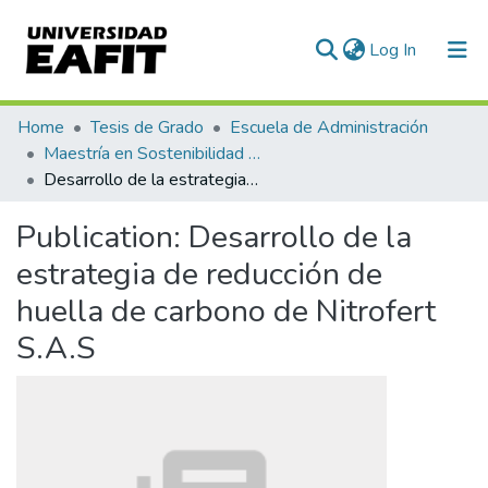
(current)
Log In
Communities & Collections
Home
Tesis de Grado
Escuela de Administración
Maestría en Sostenibilidad (tesis)
All of DSpace
Desarrollo de la estrategia de reducción de huella de carbono de Nitrofert S.A.S
Statistics
Publication:
Desarrollo de la
estrategia de reducción de
huella de carbono de Nitrofert
S.A.S