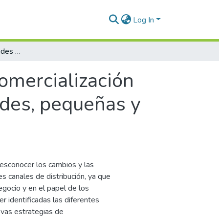
Log In
Análisis de oportunidades de comercialización para una agropyme de mora y fríjol en grandes, pequeñas y medianas empresas de Manizales
omercialización
ndes, pequeñas y
esconocer los cambios y las
s canales de distribución, ya que
egocio y en el papel de los
r identificadas las diferentes
evas estrategias de