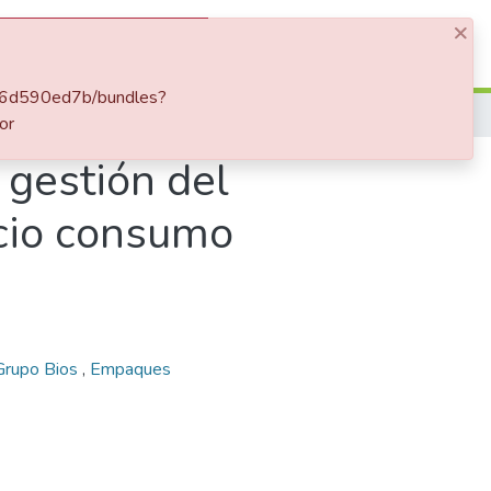
×
Log In
2086d590ed7b/bundles?
Estandarización del proceso de gestión del material de empaque en la unidad de negocio consumo masivo, dentro de la compañía Grupo BIOS
or
 gestión del
cio consumo
Grupo Bios
,
Empaques