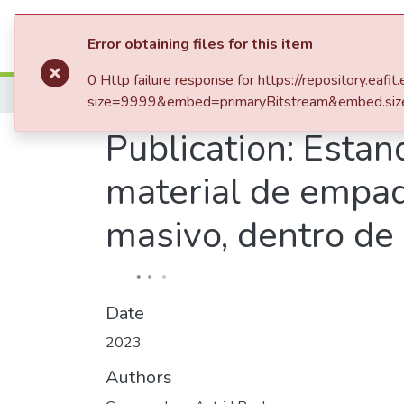
Communities & Collection
Error obtaining files for this item
0 Http failure response for https://repository
Home
Tesis de Grado
Escuela de Adminis
size=9999&embed=primaryBitstream&embed.siz
Publication:
Estand
material de empaq
masivo, dentro de
Date
2023
Authors