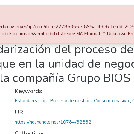
s
All of DSpace
.eafit.edu.co/server/api/core/items/2785366e-895a-43e6-b2dd-
tración
Maestría en Administración - MBA (tesis)
e=bitstreams=5&embed=bitstreams%2Fformat: 0 Unknown Err
arización del proceso de
ue en la unidad de nego
 la compañía Grupo BIOS
Keywords
Estandarización
,
Proceso de gestión
,
Consumo masivo
,
URI
https://hdl.handle.net/10784/32832
Collections