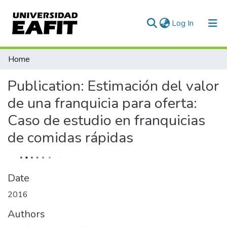
(current)
Log In
Communities & Collections
Home
All of DSpace
Publication:
Estimación del valor
Statistics
de una franquicia para oferta:
Caso de estudio en franquicias
de comidas rápidas
Date
2016
Authors