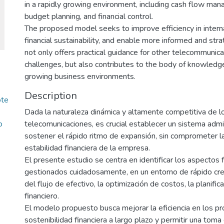
in a rapidly growing environment, including cash flow man
budget planning, and financial control.
The proposed model seeks to improve efficiency in inter
financial sustainability, and enable more informed and str
not only offers practical guidance for other telecommunicat
challenges, but also contributes to the body of knowledg
growing business environments.
Description
ote
Dada la naturaleza dinámica y altamente competitiva de lo
o
telecomunicaciones, es crucial establecer un sistema admi
sostener el rápido ritmo de expansión, sin comprometer la 
estabilidad financiera de la empresa.
El presente estudio se centra en identificar los aspectos 
gestionados cuidadosamente, en un entorno de rápido crec
del flujo de efectivo, la optimización de costos, la planific
financiero.
El modelo propuesto busca mejorar la eficiencia en los pr
sostenibilidad financiera a largo plazo y permitir una tom