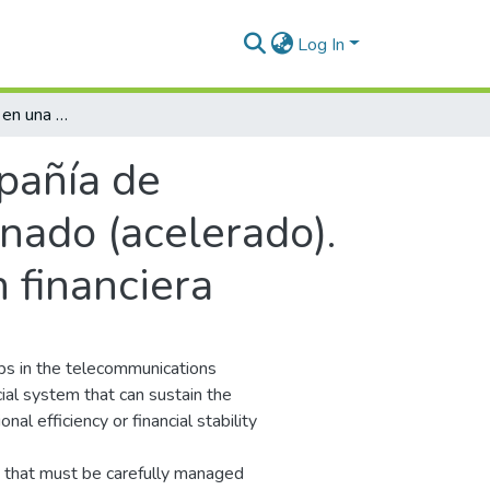
Log In
Modelo back office en una compañía de telecomunicaciones con crecimiento escalonado (acelerado). Aspectos financieros clave y administración financiera
pañía de
nado (acelerado).
 financiera
ups in the telecommunications
ncial system that can sustain the
l efficiency or financial stability
ts that must be carefully managed