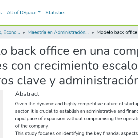
s
All of DSpace
Statistics
Escuela de Finanzas, Economía y Gobierno
Maestría en Administración Financiera (tesis)
o back office en una com
s con crecimiento escalo
os clave y administración
Abstract
Given the dynamic and highly competitive nature of start
sector, it is crucial to establish an administrative and fina
rapid pace of expansion without compromising the operationa
of the company.
This study focuses on identifying the key financial aspec