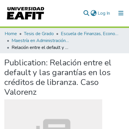
(current)
Log In
Communities & Collections
Home
Tesis de Grado
Escuela de Finanzas, Economía y Gobierno
Maestría en Administración Financiera (tesis)
All of DSpace
Relación entre el default y las garantías en los créditos de libranza. Caso Valorenz
Statistics
Publication:
Relación entre el
default y las garantías en los
créditos de libranza. Caso
Valorenz