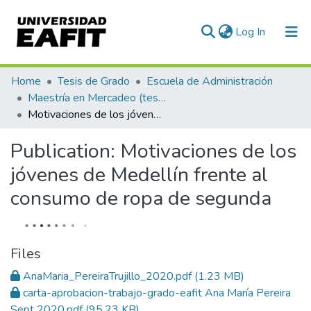
(current)
Log In
Communities & Collections
Home
Tesis de Grado
Escuela de Administración
Maestría en Mercadeo (tesis)
All of DSpace
Motivaciones de los jóvenes de Medellín frente al consumo de ropa de segunda
Statistics
Publication:
Motivaciones de los
jóvenes de Medellín frente al
consumo de ropa de segunda
Files
AnaMaria_PereiraTrujillo_2020.pdf
(1.23 MB)
carta-aprobacion-trabajo-grado-eafit Ana María Pereira
Sept 2020.pdf
(95.23 KB)