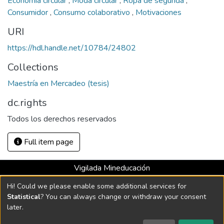
Economía circular
,
Moda circular
,
Ropa de segunda
,
Consumidor
,
Consumo colaborativo
,
Motivaciones
URI
https://hdl.handle.net/10784/24802
Collections
Maestría en Mercadeo (tesis)
dc.rights
Todos los derechos reservados
Full item page
Vigilada Mineducación
Universidad con Acreditación Institucional hasta 2026 -
Hi! Could we please enable some additional services for
Resolución MEN 2158 de 2018
Statistical
? You can always change or withdraw your consent
later.