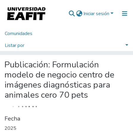
Iniciar sesión
Comunidades
Inicio
Tesis de Grado
Escuela de Administración
Maestría en Administración - MBA (tesis)
Listar por
Formulación modelo de negocio centro de imágenes diagnósticas para animales cero 70 pets
Estadísticas
Publicación:
Formulación
modelo de negocio centro de
imágenes diagnósticas para
animales cero 70 pets
Fecha
2025