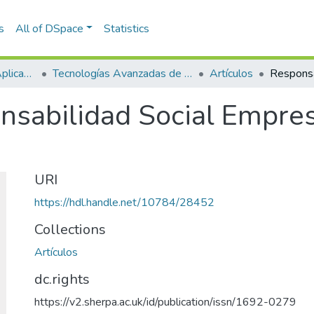
s
All of DSpace
Statistics
Escuela de Ciencias Aplicadas e Ingeniería
Tecnologías Avanzadas de Producción y Mantenimiento Industrial - TAPMI
Artículos
sabilidad Social Empresa
URI
https://hdl.handle.net/10784/28452
Collections
Artículos
dc.rights
https://v2.sherpa.ac.uk/id/publication/issn/1692-0279