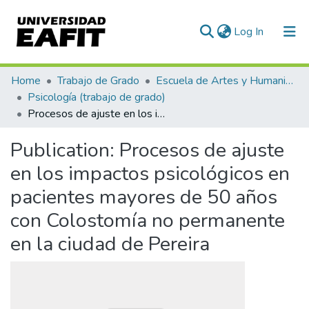
(current)
Log In
Communities & Collections
Home
Trabajo de Grado
Escuela de Artes y Humanidades
Psicología (trabajo de grado)
All of DSpace
Procesos de ajuste en los impactos psicológicos en pacientes mayores de 50 años con Colostomía no permanente en la ciudad de Pereira
Statistics
Publication:
Procesos de ajuste
en los impactos psicológicos en
pacientes mayores de 50 años
con Colostomía no permanente
en la ciudad de Pereira