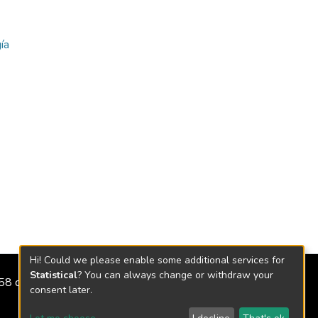
ía
Hi! Could we please enable some additional services for
Statistical
? You can always change or withdraw your
2158 de 2018
consent later.