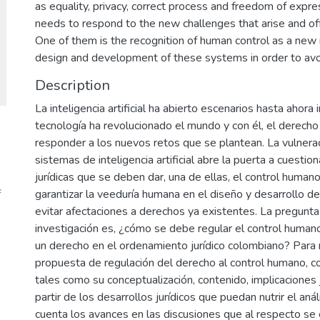
as equality, privacy, correct process and freedom of expres
needs to respond to the new challenges that arise and of
One of them is the recognition of human control as a new 
design and development of these systems in order to avoid
Description
La inteligencia artificial ha abierto escenarios hasta ahora
tecnología ha revolucionado el mundo y con él, el derecho
responder a los nuevos retos que se plantean. La vulner
sistemas de inteligencia artificial abre la puerta a cuest
jurídicas que se deben dar, una de ellas, el control huma
f
garantizar la veeduría humana en el diseño y desarrollo de
evitar afectaciones a derechos ya existentes. La pregunt
investigación es, ¿cómo se debe regular el control humano e
un derecho en el ordenamiento jurídico colombiano? Para 
propuesta de regulación del derecho al control humano, co
tales como su conceptualización, contenido, implicaciones j
partir de los desarrollos jurídicos que puedan nutrir el aná
cuenta los avances en las discusiones que al respecto se