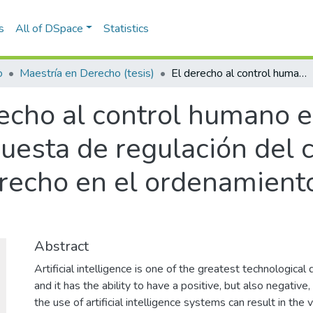
s
All of DSpace
Statistics
o
Maestría en Derecho (tesis)
El derecho al control humano en la inteligencia artificial : una propuesta de regulación del control humano como un nuevo derecho en el ordenamiento jurídico colombiano
echo al control humano en
ropuesta de regulación de
echo en el ordenamiento 
Abstract
Artificial intelligence is one of the greatest technologic
and it has the ability to have a positive, but also negative,
the use of artificial intelligence systems can result in the